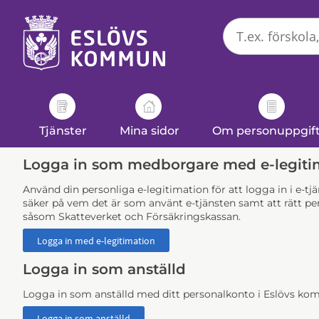
Välkommen
till
e-
tjänster
-
Eslövs
kommun
Tjänster
Mina sidor
Om personuppgif
Logga in som medborgare med e-legiti
Använd din personliga e-legitimation för att logga in i e-t
säker på vem det är som använt e-tjänsten samt att rätt per
såsom Skatteverket och Försäkringskassan.
Logga in som anställd
Logga in som anställd med ditt personalkonto i Eslövs k