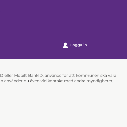
k
Logga in
u
nkID eller Mobilt BankID, används för att kommunen ska vara
ation använder du även vid kontakt med andra myndigheter,