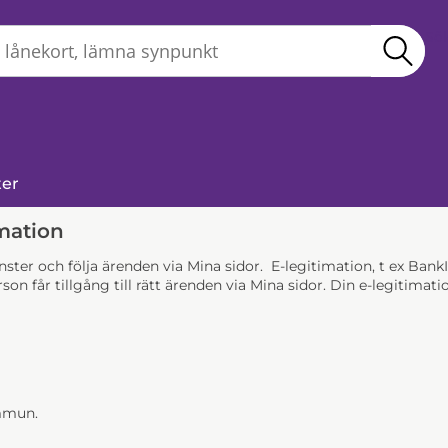
Sö
ter
mation
jänster och följa ärenden via Mina sidor. E-legitimation, t ex Ba
son får tillgång till rätt ärenden via Mina sidor. Din e-legitim
ommun.