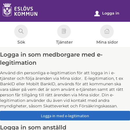
Välkommen
till
Logga in
u
e-
tjänster
-
Sök
Tjänster
Mina sidor
Eslövs
kommun
Logga in som medborgare med e-
legitimation
Använd din personliga e-legitimation för att logga in i e-
tjänster och följa ärenden via Mina sidor. E-legitimation, t ex
BankID eller Mobilt BankID, används för att kommunen ska
vara säker på vem det är som använt e-tjänsten samt att rätt
person får tillgång till rätt ärenden via Mina sidor. Din e-
legitimation använder du även vid kontakt med andra
myndigheter, såsom Skatteverket och Försäkringskassan.
Logga in som anställd