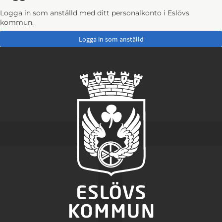
Logga in som anställd med ditt personalkonto i Eslövs
kommun.