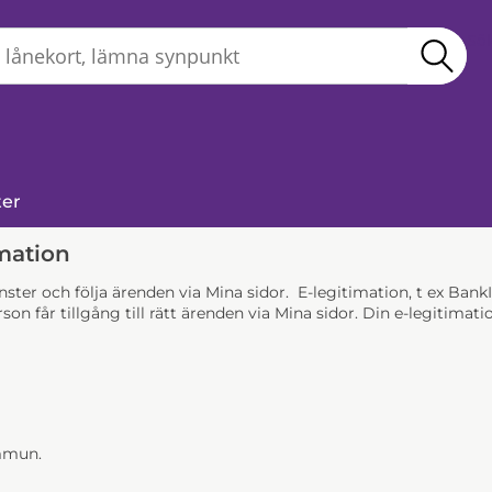
Sö
ter
mation
jänster och följa ärenden via Mina sidor. E-legitimation, t ex Ba
son får tillgång till rätt ärenden via Mina sidor. Din e-legitim
ommun.