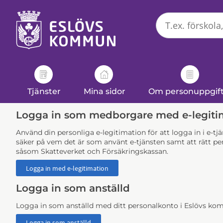
Välkommen
till
e-
tjänster
-
Eslövs
kommun
Tjänster
Mina sidor
Om personuppgif
Logga in som medborgare med e-legiti
Använd din personliga e-legitimation för att logga in i e-t
säker på vem det är som använt e-tjänsten samt att rätt per
såsom Skatteverket och Försäkringskassan.
Logga in som anställd
Logga in som anställd med ditt personalkonto i Eslövs k