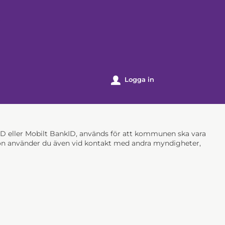
k
Logga in
u
nkID eller Mobilt BankID, används för att kommunen ska vara
ation använder du även vid kontakt med andra myndigheter,