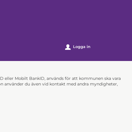
k
Logga in
u
nkID eller Mobilt BankID, används för att kommunen ska vara
ation använder du även vid kontakt med andra myndigheter,