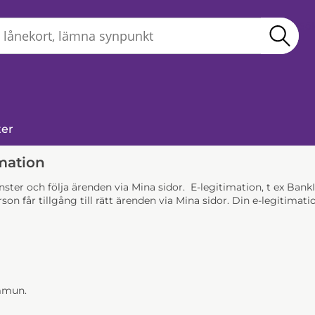
Sö
ter
mation
jänster och följa ärenden via Mina sidor. E-legitimation, t ex Ba
son får tillgång till rätt ärenden via Mina sidor. Din e-legitim
ommun.