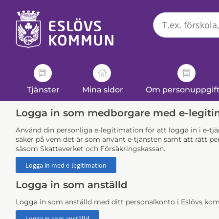
Välkommen
till
e-
tjänster
-
Eslövs
kommun
Tjänster
Mina sidor
Om personuppgif
Logga in som medborgare med e-legiti
Använd din personliga e-legitimation för att logga in i e-t
säker på vem det är som använt e-tjänsten samt att rätt per
såsom Skatteverket och Försäkringskassan.
Logga in som anställd
Logga in som anställd med ditt personalkonto i Eslövs k