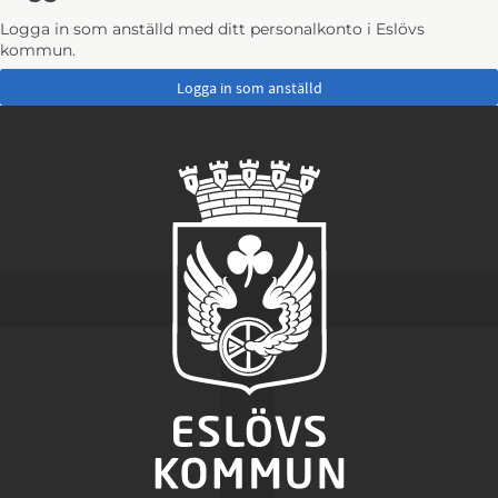
Logga in som anställd med ditt personalkonto i Eslövs
kommun.