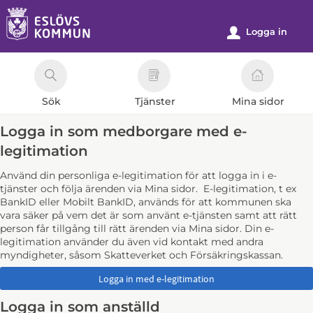
Välkommen
till
Logga in
u
e-
tjänster
-
Sök
Tjänster
Mina sidor
Eslövs
kommun
Logga in som medborgare med e-
legitimation
Använd din personliga e-legitimation för att logga in i e-
tjänster och följa ärenden via Mina sidor. E-legitimation, t ex
BankID eller Mobilt BankID, används för att kommunen ska
vara säker på vem det är som använt e-tjänsten samt att rätt
person får tillgång till rätt ärenden via Mina sidor. Din e-
legitimation använder du även vid kontakt med andra
myndigheter, såsom Skatteverket och Försäkringskassan.
Logga in som anställd