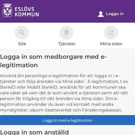
Välkommen
till
Logga in
u
e-
tjänster
-
Sök
Tjänster
Mina sidor
Eslövs
kommun
Logga in som medborgare med e-
legitimation
Använd din personliga e-legitimation för att logga in i e-
tjänster och följa ärenden via Mina sidor. E-legitimation, t ex
BankID eller Mobilt BankID, används för att kommunen ska
vara säker på vem det är som använt e-tjänsten samt att rätt
person får tillgång till rätt ärenden via Mina sidor. Din e-
legitimation använder du även vid kontakt med andra
myndigheter, såsom Skatteverket och Försäkringskassan.
Logga in som anställd