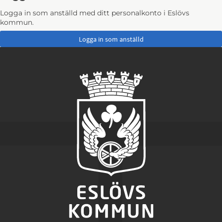
Logga in som anställd med ditt personalkonto i Eslövs
kommun.