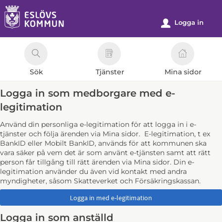
Välkommen
till
Logga in
u
e-
tjänster
-
Sök
Tjänster
Mina sidor
Eslövs
kommun
Logga in som medborgare med e-
legitimation
Använd din personliga e-legitimation för att logga in i e-
tjänster och följa ärenden via Mina sidor. E-legitimation, t ex
BankID eller Mobilt BankID, används för att kommunen ska
vara säker på vem det är som använt e-tjänsten samt att rätt
person får tillgång till rätt ärenden via Mina sidor. Din e-
legitimation använder du även vid kontakt med andra
myndigheter, såsom Skatteverket och Försäkringskassan.
Logga in som anställd