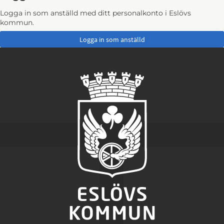
Logga in som anställd med ditt personalkonto i Eslövs
kommun.