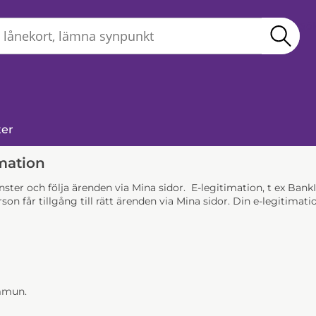
Sö
ter
mation
jänster och följa ärenden via Mina sidor. E-legitimation, t ex Ba
son får tillgång till rätt ärenden via Mina sidor. Din e-legitim
ommun.