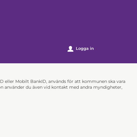
k
Logga in
u
nkID eller Mobilt BankID, används för att kommunen ska vara
ation använder du även vid kontakt med andra myndigheter,