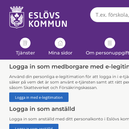
Välkommen
till
e-
tjänster
-
Eslövs
kommun
Tjänster
Mina sidor
Om personuppgif
Logga in som medborgare med e-legiti
Använd din personliga e-legitimation för att logga in i e-t
säker på vem det är som använt e-tjänsten samt att rätt per
såsom Skatteverket och Försäkringskassan.
Logga in som anställd
Logga in som anställd med ditt personalkonto i Eslövs k