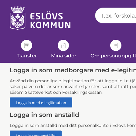
Välkommen
till
e-
tjänster
-
Eslövs
kommun
Tjänster
Mina sidor
Om personuppgif
Logga in som medborgare med e-legiti
Använd din personliga e-legitimation för att logga in i e-t
säker på vem det är som använt e-tjänsten samt att rätt per
såsom Skatteverket och Försäkringskassan.
Logga in som anställd
Logga in som anställd med ditt personalkonto i Eslövs k