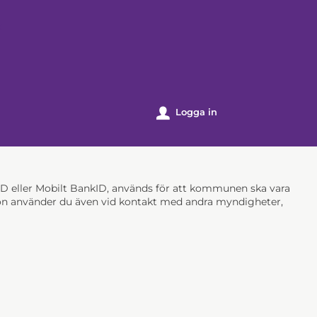
k
Logga in
u
nkID eller Mobilt BankID, används för att kommunen ska vara
ation använder du även vid kontakt med andra myndigheter,