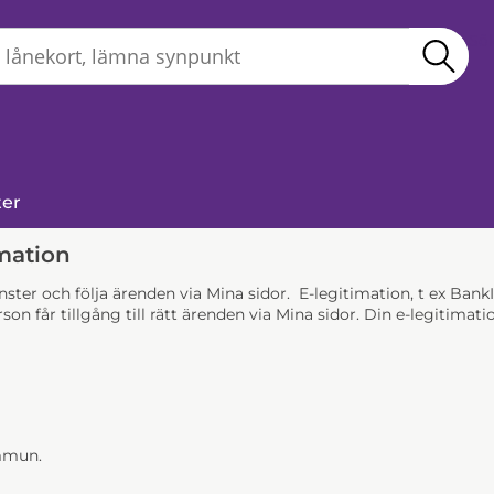
Sö
ter
mation
jänster och följa ärenden via Mina sidor. E-legitimation, t ex Ba
son får tillgång till rätt ärenden via Mina sidor. Din e-legitim
ommun.