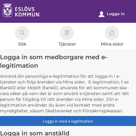
Välkommen
till
Logga in
u
e-
tjänster
-
Sök
Tjänster
Mina sidor
Eslövs
kommun
Logga in som medborgare med e-
legitimation
Använd din personliga e-legitimation för att logga in i e-
tjänster och följa ärenden via Mina sidor. E-legitimation, t ex
BankID eller Mobilt BankID, används för att kommunen ska
vara säker på vem det är som använt e-tjänsten samt att rätt
person får tillgång till rätt ärenden via Mina sidor. Din e-
legitimation använder du även vid kontakt med andra
myndigheter, såsom Skatteverket och Försäkringskassan.
Logga in som anställd