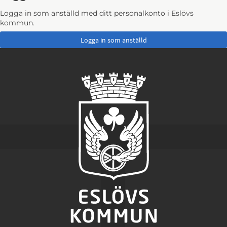
Logga in som anställd med ditt personalkonto i Eslövs
kommun.