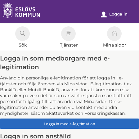
Välkommen
till
Logga in
u
e-
tjänster
-
Sök
Tjänster
Mina sidor
Eslövs
kommun
Logga in som medborgare med e-
legitimation
Använd din personliga e-legitimation för att logga in i e-
tjänster och följa ärenden via Mina sidor. E-legitimation, t ex
BankID eller Mobilt BankID, används för att kommunen ska
vara säker på vem det är som använt e-tjänsten samt att rätt
person får tillgång till rätt ärenden via Mina sidor. Din e-
legitimation använder du även vid kontakt med andra
myndigheter, såsom Skatteverket och Försäkringskassan.
Logga in som anställd