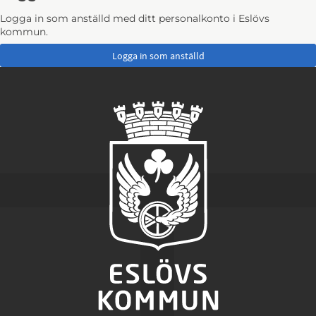
Logga in som anställd med ditt personalkonto i Eslövs
kommun.