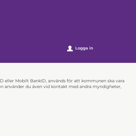
k
Logga in
u
nkID eller Mobilt BankID, används för att kommunen ska vara
ation använder du även vid kontakt med andra myndigheter,