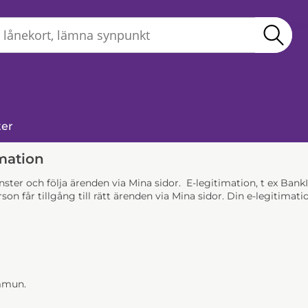
Sö
ter
mation
jänster och följa ärenden via Mina sidor. E-legitimation, t ex Ba
son får tillgång till rätt ärenden via Mina sidor. Din e-legitim
ommun.