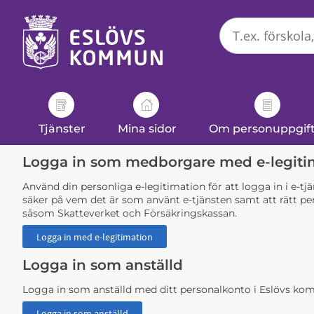
Välkommen
till
e-
tjänster
-
Eslövs
kommun
Tjänster
Mina sidor
Om personuppgif
Logga in som medborgare med e-legiti
Använd din personliga e-legitimation för att logga in i e-t
säker på vem det är som använt e-tjänsten samt att rätt per
såsom Skatteverket och Försäkringskassan.
Logga in som anställd
Logga in som anställd med ditt personalkonto i Eslövs k