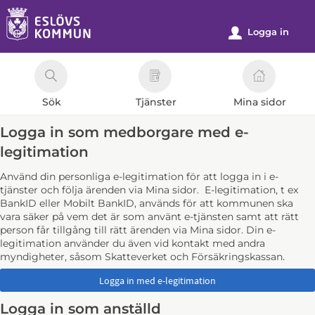
Välkommen
till
Logga in
u
e-
tjänster
-
Sök
Tjänster
Mina sidor
Eslövs
kommun
Logga in som medborgare med e-
legitimation
Använd din personliga e-legitimation för att logga in i e-
tjänster och följa ärenden via Mina sidor. E-legitimation, t ex
BankID eller Mobilt BankID, används för att kommunen ska
vara säker på vem det är som använt e-tjänsten samt att rätt
person får tillgång till rätt ärenden via Mina sidor. Din e-
legitimation använder du även vid kontakt med andra
myndigheter, såsom Skatteverket och Försäkringskassan.
Logga in som anställd