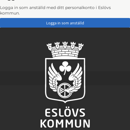
Logga in som anställd med ditt personalkonto i Eslövs
kommun.