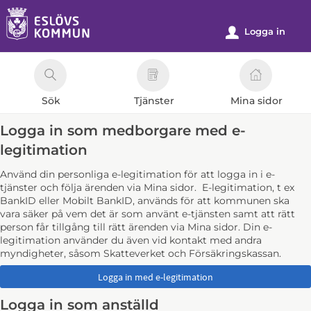
Välkommen
till
Logga in
u
e-
tjänster
-
Sök
Tjänster
Mina sidor
Eslövs
kommun
Logga in som medborgare med e-
legitimation
Använd din personliga e-legitimation för att logga in i e-
tjänster och följa ärenden via Mina sidor. E-legitimation, t ex
BankID eller Mobilt BankID, används för att kommunen ska
vara säker på vem det är som använt e-tjänsten samt att rätt
person får tillgång till rätt ärenden via Mina sidor. Din e-
legitimation använder du även vid kontakt med andra
myndigheter, såsom Skatteverket och Försäkringskassan.
Logga in som anställd