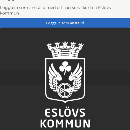
Logga in som anställd med ditt personalkonto i Eslövs
kommun.