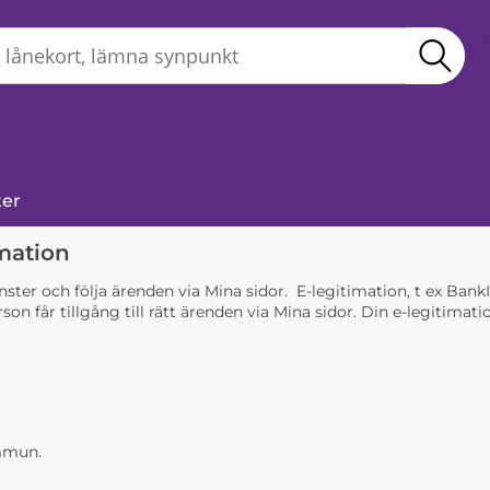
Sö
ter
mation
jänster och följa ärenden via Mina sidor. E-legitimation, t ex Ba
son får tillgång till rätt ärenden via Mina sidor. Din e-legitim
ommun.