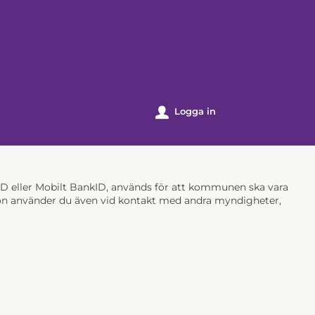
k
Logga in
u
nkID eller Mobilt BankID, används för att kommunen ska vara
ation använder du även vid kontakt med andra myndigheter,