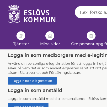
Välkommen
till
e-
tjänster
-
Eslövs
kommun
Tjänster
Mina sidor
Om personuppgif
Logga in som medborgare med e-legiti
Använd din personliga e-legitimation för att logga in i e-t
säker på vem det är som använt e-tjänsten samt att rätt per
såsom Skatteverket och Försäkringskassan.
Logga in som anställd
Logga in som anställd med ditt personalkonto i Eslövs k