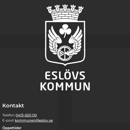
Kontakt
Telefon
0413-620 00
E-post
kommunen@eslov.se
Öppettider