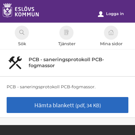
Välkommen
till
Logga in
u
e-
tjänster
-
Sök
Tjänster
Mina sidor
Eslövs
kommun
PCB - saneringsprotokoll PCB-
fogmassor
PCB - saneringsprotokoll PCB-fogmassor.
Hämta blankett
(pdf, 34 KB)