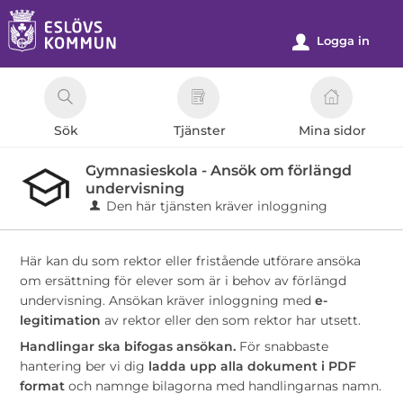
Välkommen
till
Logga in
u
e-
tjänster
-
Sök
Tjänster
Mina sidor
Eslövs
kommun
Gymnasieskola - Ansök om förlängd
undervisning
Den här tjänsten kräver inloggning
Här kan du som rektor eller fristående utförare ansöka
om ersättning för elever som är i behov av förlängd
undervisning. Ansökan kräver inloggning med
e-
legitimation
av rektor eller den som rektor har utsett.
Handlingar ska bifogas ansökan.
För snabbaste
hantering ber vi dig
ladda upp alla dokument i PDF
format
och namnge bilagorna med handlingarnas namn.