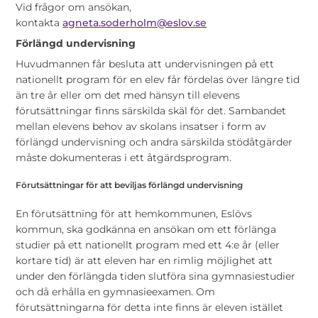
Vid frågor om ansökan,
kontakta
agneta.soderholm@eslov.se
Förlängd undervisning
Huvudmannen får besluta att undervisningen på ett
nationellt program för en elev får fördelas över längre tid
än tre år eller om det med hänsyn till elevens
förutsättningar finns särskilda skäl för det. Sambandet
mellan elevens behov av skolans insatser i form av
förlängd undervisning och andra särskilda stödåtgärder
måste dokumenteras i ett åtgärdsprogram.
Förutsättningar för att beviljas förlängd undervisning
En förutsättning för att hemkommunen, Eslövs
kommun, ska godkänna en ansökan om ett förlänga
studier på ett nationellt program med ett 4:e år (eller
kortare tid) är att eleven har en rimlig möjlighet att
under den förlängda tiden slutföra sina gymnasiestudier
och då erhålla en gymnasieexamen. Om
förutsättningarna för detta inte finns är eleven istället