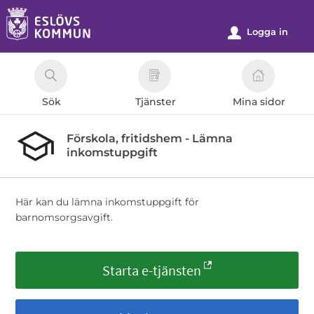
Välkommen
till
Logga in
u
e-
tjänster
-
Sök
Tjänster
Mina sidor
Eslövs
kommun
Förskola, fritidshem - Lämna
inkomstuppgift
Här kan du lämna inkomstuppgift för
barnomsorgsavgift.
Starta e-tjänsten