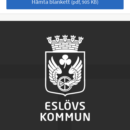
Hämta blankett
(pdf, 905 KB)