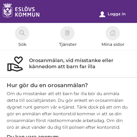
Välkommen
till
Logga in
u
e-
tjänster
-
Sök
Tjänster
Mina sidor
Eslövs
kommun
Orosanmälan, vid misstanke eller
kännedom att barn far illa
Hur gör du en orosanmälan?
Om du misstänker att ett barn far illa bör du anmäla
detta till socialtjänsten. Du gör enkelt en orosanmälan
dygnet runt genom vår e-tjänst. Tänk dock på att om du
gör en anmälan efter kontorstid kommer vi att se din
orosanmälan först nästkommande arbetsdag. Om din
oro är akut vänder du dig till polisen efter kontorstid.
Du kan vara anonym