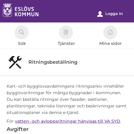
Välkommen
till
Logga in
u
e-
tjänster
-
Sök
Tjänster
Mina sidor
Eslövs
kommun
Ritningsbeställning
Kart- och bygglovsavdelningens ritningsarkiv innehåller
bygglovsritningar för många byggnader i kommunen.
Du kan beställa ritningar över fasader, sektioner,
planlösningar, tekniska lösningar och beskrivningar samt
situationsplaner via denna e-tjänst.
För
vatten- och avloppsritningar hänvisas till VA SYD
.
Avgifter