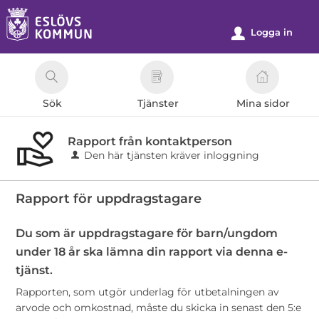
Välkommen
till
Logga in
u
e-
tjänster
-
Sök
Tjänster
Mina sidor
Eslövs
kommun
Rapport från kontaktperson
Den här tjänsten kräver inloggning
Rapport för uppdragstagare
Du som är uppdragstagare för barn/ungdom
under 18 år ska lämna din rapport via denna e-
tjänst.
Rapporten, som utgör underlag för utbetalningen av
arvode och omkostnad, måste du skicka in senast den 5:e