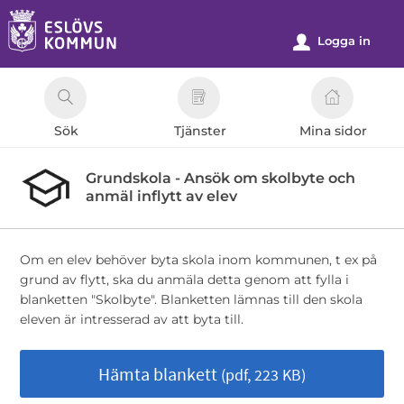
Välkommen
till
Logga in
u
e-
tjänster
-
Sök
Tjänster
Mina sidor
Eslövs
kommun
Grundskola - Ansök om skolbyte och
anmäl inflytt av elev
Om en elev behöver byta skola inom kommunen, t ex på
grund av flytt, ska du anmäla detta genom att fylla i
blanketten "Skolbyte". Blanketten lämnas till den skola
eleven är intresserad av att byta till.
Hämta blankett
(pdf, 223 KB)